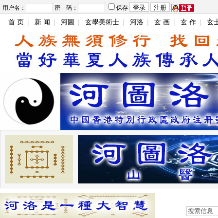
用户名：
密 码：
保存
首 页
|
新 闻
|
河圖
|
玄學美術士
|
河洛
|
玄 画
|
玄 作
|
玄