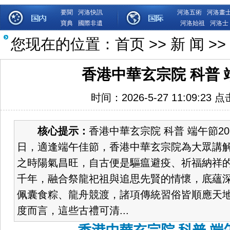
要聞
河洛快訊
河洛五術
河洛畫
寶典
國際非遺
河洛始祖
河洛士
您现在的位置：
首页
>>
新 闻
>>
香港中華玄宗院 科普 
时间：2026-5-27 11:09:23 
核心提示：
香港中華玄宗院 科普 端午節2
日，適逢端午佳節，香港中華玄宗院為大眾講
之時陽氣昌旺，自古便是驅瘟避疫、祈福納祥
千年，融合祭龍祀祖與追思先賢的情懷，底蘊
佩囊食粽、龍舟競渡，諸項傳統習俗皆順應天
度而言，這些古禮可清...