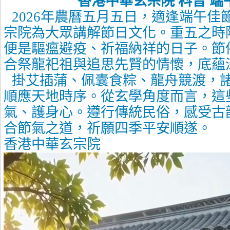
香港中華玄宗院 科普 端
2026
年農曆五月五日，適逢端午佳
宗院為大眾講解節日文化。重五之時
便是驅瘟避疫、祈福納祥的日子。節
合祭龍祀祖與追思先賢的情懷，底蘊
掛艾插蒲、佩囊食粽、龍舟競渡，
順應天地時序。從玄學角度而言，這
氣、護身心。遵行傳統民俗，感受古
合節氣之道，祈願四季平安順遂。
香港中華玄宗院