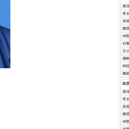
·
黃
·
常
·
吳
·
陳
·
何
·
付
·
王
·
鄧
·
柯
·
陳
本
·
黃
·
常
·
吳
·
陳
·
何