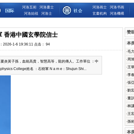
河洛五術
河洛畫士
河洛画士
河洛书画
河洛始祖
河洛士
玄畫机构
河洛機構
赞
軍 香港中國玄學院信士
本
2026-1-6 19:36:11 点击：
94
·
毛
·
周
夏炎黃子孫，血統高貴，智慧高等，龍的傳人。工作單位 ：中
·
王
ysics College姓名 ：石樹軍 N a m e：Shujun Shi...
·
李
·
張
·
劉
·
董
·
林謙
·
王
·
孫
本