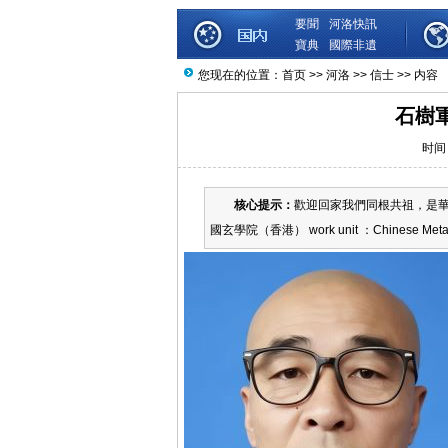
要聞
河洛快訊
寶典
國際非遺
您现在的位置：
首页
>>
河洛
>>
信士
>> 内容
石樹
时间：
核心提示：
歡迎回家我們同根共祖，是華
國玄學院（香港） work unit ：Chinese Metaph