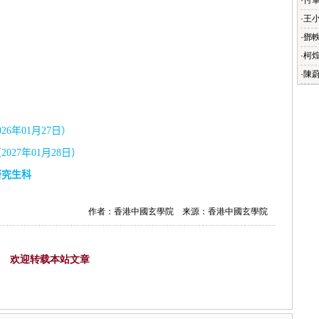
·
付
·
王
·
鄧
·
柯
·
陳
026
年
01
月
27
日）
（
2027
年
01
月
28
日）
研究生科
作者：香港中國玄學院 来源：香港中國玄學院
欢迎转载本站文章