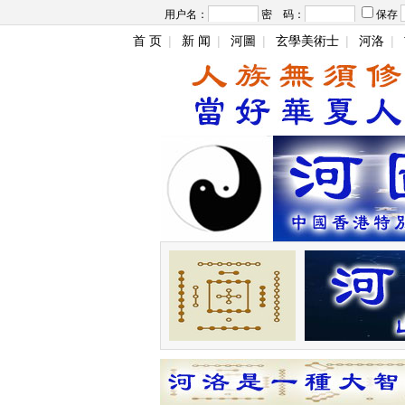
用户名：
密 码：
保存
首 页
|
新 闻
|
河圖
|
玄學美術士
|
河洛
|