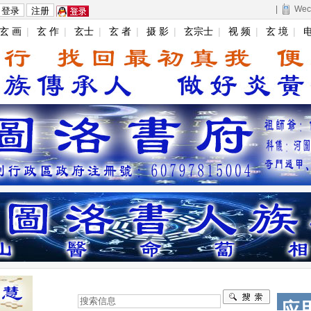
|
Wec
玄 画
|
玄 作
|
玄士
|
玄 者
|
摄 影
|
玄宗士
|
视 频
|
玄 境
|
电