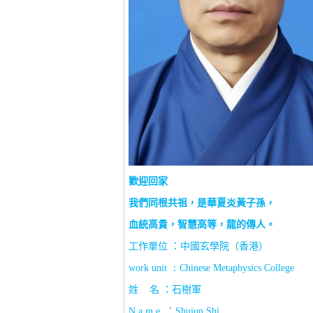
歡迎回家
我們同根共祖，是華夏炎黃子孫，
血統高貴，智慧高等，龍的傳人。
工作單位 ：中國玄學院（香港）
work unit
：
Chinese Metaphysics College
姓
名 ：石樹軍
N a m e
：
Shujun Shi