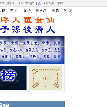
hat（微信）：suyuelingge
|
设为首页
繁體
 视
|
西 玄
|
玄 派
|
河洛证
|
购 物
|
论 坛