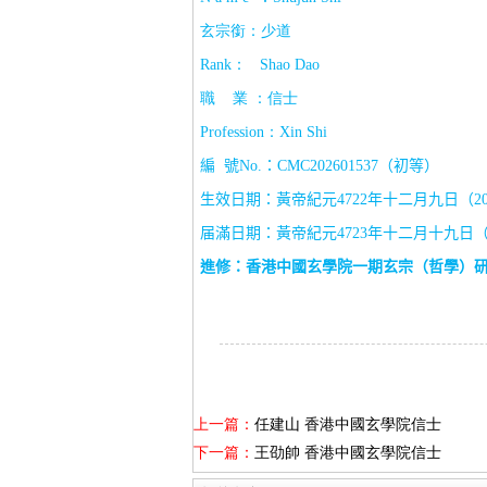
玄宗銜：少道
Rank
：
Shao Dao
職
業 ：信士
Profession
：
Xin Shi
編
號
No.
：
CMC202601537
（初等）
生效日期：黃帝紀元
4722
年十二月九日（
2
届滿日期：黃帝紀元
4723
年十二月十九日
進修：香港中國玄學院一期玄宗（哲學）
上一篇：
任建山 香港中國玄學院信士
下一篇：
王劭帥 香港中國玄學院信士