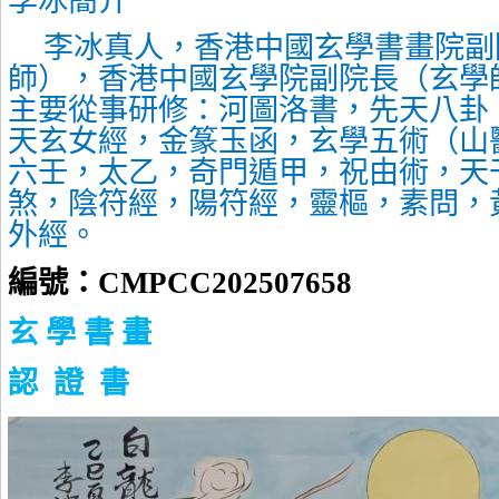
李冰簡介
李冰真人，香港中國玄學書畫院副
師），香港中國玄學院副院長（玄學
主要從事研修：河圖洛書，先天八卦
天玄女經，金篆玉函，玄學五術（山
六壬，太乙，奇門遁甲，祝由術，天
煞，陰符經，陽符經，靈樞，素問，
外經。
編號：
CMPCC202507658
玄 學 書 畫
認 證 書