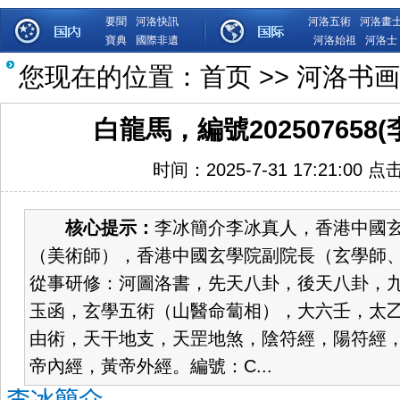
要聞
河洛快訊
河洛五術
河洛畫
寶典
國際非遺
河洛始祖
河洛士
您现在的位置：
首页
>>
河洛书画
白龍馬，編號202507658
时间：2025-7-31 17:21:00 点
核心提示：
李冰簡介李冰真人，香港中國
（美術師），香港中國玄學院副院長（玄學師
從事研修：河圖洛書，先天八卦，後天八卦，
玉函，玄學五術（山醫命蔔相），大六壬，太
由術，天干地支，天罡地煞，陰符經，陽符經
帝內經，黃帝外經。編號：C...