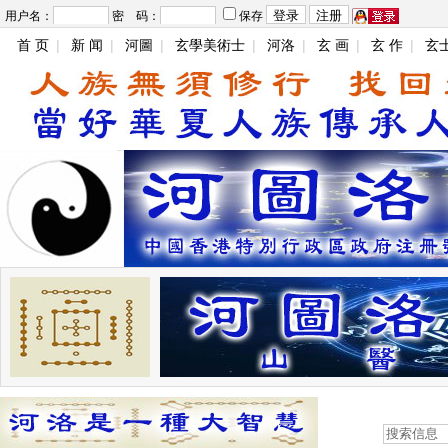
用户名：
密 码：
保存
首 页
|
新 闻
|
河圖
|
玄學美術士
|
河洛
|
玄 画
|
玄 作
|
玄