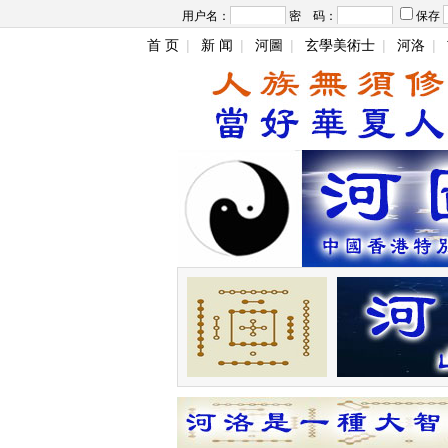
用户名：
密 码：
保存
首 页
|
新 闻
|
河圖
|
玄學美術士
|
河洛
|