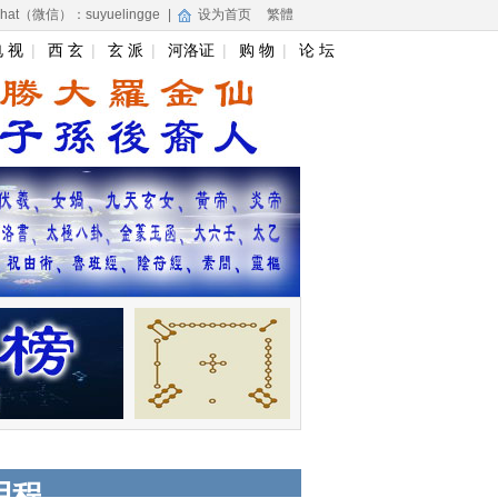
hat（微信）：suyuelingge
|
设为首页
繁體
 视
|
西 玄
|
玄 派
|
河洛证
|
购 物
|
论 坛