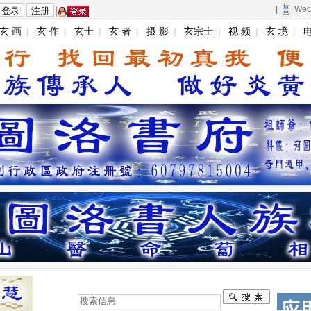
|
Wec
玄 画
|
玄 作
|
玄士
|
玄 者
|
摄 影
|
玄宗士
|
视 频
|
玄 境
|
电