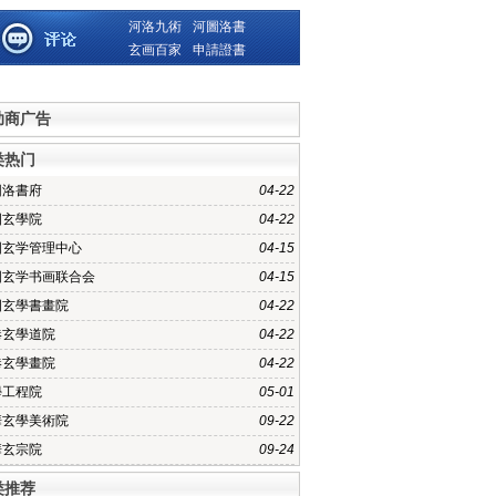
河洛九術
河圖洛書
玄画百家
申請證書
助商广告
类热门
圖洛書府
04-22
國玄學院
04-22
国玄学管理中心
04-15
国玄学书画联合会
04-15
國玄學書畫院
04-22
港玄學道院
04-22
港玄學畫院
04-22
學工程院
05-01
華玄學美術院
09-22
華玄宗院
09-24
类推荐