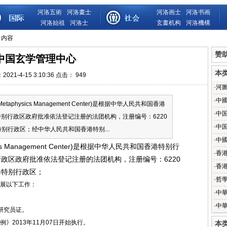
河洛五術
河洛畫士
河洛画士
河洛书画
河洛始祖
河洛士
玄畫机构
河洛機構
 内容
赞
中国玄学管理中心
本
021-4-15 3:10:36 点击：
949
·
河
·
中
etaphysics Management Center)是根据中华人民共和国香港
·
中
别行政区政府批准依法登记注册的法团机构，注册编号：6220
·
中
特别行政区；经中华人民共和国香港特别...
·
中
cs Management Center)是根据中华人民共和国香港特别行
·
香
政区政府批准依法登记注册的法团机构，注册编号：6220
·
香
港特别行政区；
·
哲
展以下工作：
·
中
·
中
研究员证。
2013年11月07日开始执行。
本