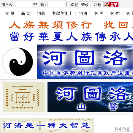
用户名：
密 码：
保存
首 页
|
新 闻
|
河圖
|
玄學美術士
|
河洛
|
玄 画
|
玄 作
|
玄