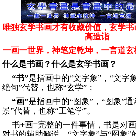
唯独玄学书画才有收藏价值，玄学书
高造诣
一画一世界，神笔定乾坤，一言道玄
什么是书画？什么是玄学书画？
“书”
是指画中的“文字象”，“文字
绝句”代替，也称“玄学”；
“画”
是指画中的“图象”，“图象”通
景”代替，也称“工笔学”。
+
=
书
画
完整的一件事情，书是对
对书的辅助解说，“文字象”与“图象