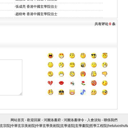
·
張成亮 香港中國玄學院信士
·
趙樹奇 香港中國玄學院信士
共有评论
0
条
网站首页
-
歡迎回家
-
河圖洛書府
-
河圖洛書律令
-
入會須知
-
聯係我們
玄宗院|中華玄宗美術院|中華玄學美術院|玄學道院|玄學畫院|哲學工程院(
hetuluoshuf