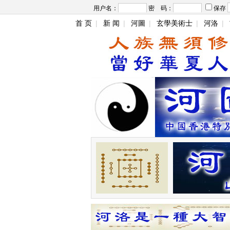
用户名：
密 码：
保存
首 页
|
新 闻
|
河圖
|
玄學美術士
|
河洛
|