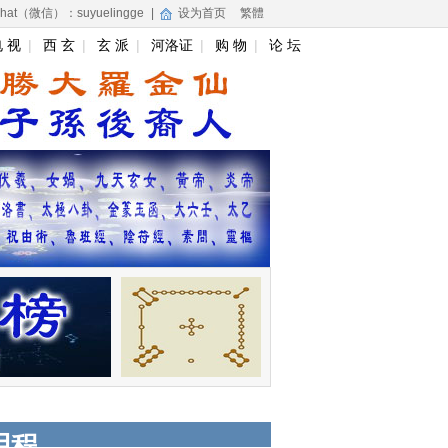
hat（微信）：suyuelingge
|
设为首页
繁體
 视
|
西 玄
|
玄 派
|
河洛证
|
购 物
|
论 坛