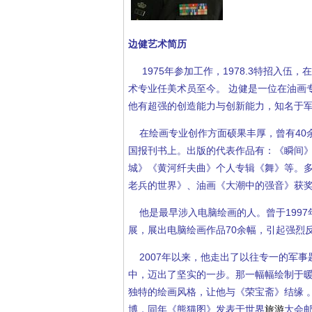
边健艺术简历
1975年参加工作，1978.3特招入伍
术专业任美术员至今。 边健是一位在油画
他有超强的创造能力与创新能力，知名于
在绘画专业创作方面硕果丰厚，曾有40
国报刊书上。出版的代表作品有：《瞬间
城》《黄河纤夫曲》个人专辑《舞》等。多
老兵的世界》、油画《大潮中的强音》获
他是最早涉入电脑绘画的人。曾于1997
展，展出电脑绘画作品70余幅，引起强烈
2007年以来，他走出了以往专一的军事
中，迈出了坚实的一步。那一幅幅绘制于
独特的绘画风格，让他与《荣宝斋》结缘 
博，同年《熊猫图》发表于世界
旅游
大会邮