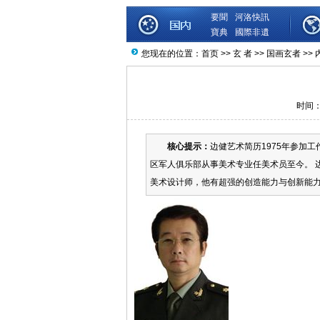
要聞
河洛快訊
寶典
國際非遺
您现在的位置：
首页
>>
玄 者
>>
国画玄者
>> 
时间：2
核心提示：
边健艺术简历1975年参加工
区军人俱乐部从事美术专业任美术员至今。 
美术设计师，他有超强的创造能力与创新能力，