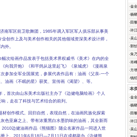
·
金
·
杨
·
田
·
许
，在济南军区前卫歌舞团，1985年调入军区军人俱乐部从事美
·
吴
专业创作上及与美术创作相关的其他领域资深美术设计师，
军内外。
·
郭
·
朱
余幅次绘画作品发表于包括美术界权威书《美术》在内的全
·
肖
》《向我开炮》《和平鸽从这里起飞》《泉城虎》《漫画泉
·
方
次参加全军全国展览，参展代表作品有：油画《父亲-一个
·
钱
奖、油画《不眠的星》获奖、宣传画《渴望》、等。
本
年，首次由山东美术出版社主办了《边健电脑绘画》个人
·
金
反响，走在了科技与艺术结合的前列。
·
杨
题材创作模式。回归自然，表现自然，在油画民族化探索
·
田
暖灰色亚麻之上、带有浓重黑白水墨韵味的油画，其全新而
·
许
。2010边健油画作品《熊猫图》随众名家作品一同进入世
·
吴
册上。2011年6月18日—7月11日在成都举办《边健熊