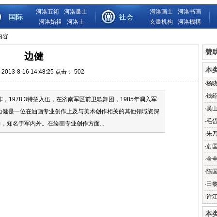
河洛五術
河洛畫士
河洛画士
河洛书画
河洛始祖
河洛士
玄畫机构
河洛機構
内容
赞
边健
本
013-8-16 14:48:25 点击：
502
·
杨
·
钱
作，1978.3特招入伍，在济南军区前卫歌舞团，1985年调入军
·
吴
边健是一位在油画专业创作上及与美术创作相关的其他领域资深
·
毛
知名于军内外。在绘画专业创作方面...
·
朱
·
蔚
·
金
·
陈
·
田
·
许
本