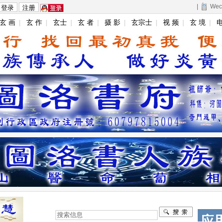
|
Wec
玄 画
|
玄 作
|
玄士
|
玄 者
|
摄 影
|
玄宗士
|
视 频
|
玄 境
|
电