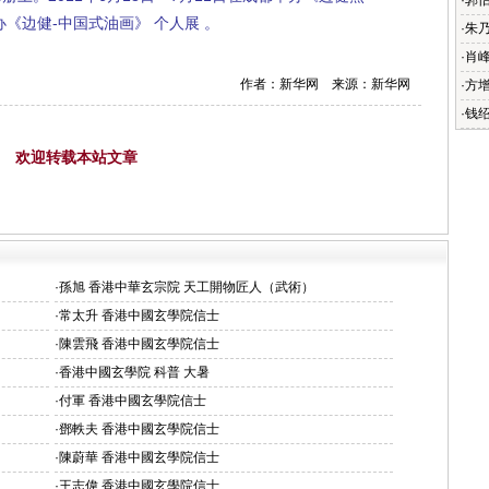
·
郭
《边健-中国式油画》 个人展 。
·
朱
·
肖
作者：新华网 来源：新华网
·
方
·
钱
欢迎转载本站文章
·
孫旭 香港中華玄宗院 天工開物匠人（武術）
·
常太升 香港中國玄學院信士
·
陳雲飛 香港中國玄學院信士
·
香港中國玄學院 科普 大暑
·
付軍 香港中國玄學院信士
·
鄧軼夫 香港中國玄學院信士
·
陳蔚華 香港中國玄學院信士
·
王志偉 香港中國玄學院信士