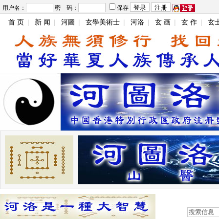
用户名：
密 码：
保存
首 页
|
新 闻
|
河圖
|
玄學美術士
|
河洛
|
玄 画
|
玄 作
|
玄