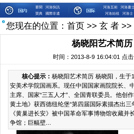
要聞
河洛快訊
河洛五術
河洛畫
寶典
國際非遺
河洛始祖
河洛士
您现在的位置：
首页
>>
玄 者
>>
杨晓阳艺术简历
时间：2013-8-9 16:04:01 点
核心提示：
杨晓阳艺术简历 杨晓阳，生于1
安美术学院国画系。现任中国国家画院院长、
主席、国家“三五人才”、全国青联委员。他创
黄土地》获西德纽纶堡“第四届国际素描杰出三
《黄巢进长安》被中国革命军事博物馆收藏并
争馆；巨幅壁...