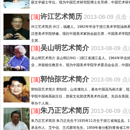
获文学硕士学位。现为中国艺术研究院博士生导师，中国艺术研究
许江艺术简历
[顶]
2013-08-09 点击
许江艺术简历 许江，福建人。1982年毕业于浙江美术学院油画系
汉堡美术学院研修。现任中国美术家协会副主席，中国美术学院
主席...
吴山明艺术简介
[顶]
2013-08-09 
吴山明艺术简介 吴山明(1941－)浙江省浦江县人。1964年毕
业，并留校任教至今。现为中国美术学院学术委员会会员，中国画
郭怡孮艺术简介
[顶]
2013-08-09 
郭怡孮艺术简介 郭怡琮，山东潍坊人，著名中国花鸟画大家，
学院中国画系副主任，曾获文化部优秀美术作品奖。先后在美国
举办个人画...
朱乃正艺术简历
[顶]
2013-08-09 
朱乃正艺术简历 朱乃正先生于1935年11月生于浙江省海盐县。
承吴作人、艾中信、王式廓等先生。1959年春分配到青海省工作，