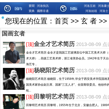
要聞
河洛快訊
河洛五術
河洛畫
寶典
國際非遺
河洛始祖
河洛士
您现在的位置：
首页
>>
玄 者
>>
国画玄者
金全才艺术简历
[顶]
2013-08-09 
金全才艺术简历 金全才是我国工艺玻璃首位中国工艺美术大师
术大师），高级工艺美术师，浙江省美协会员。1942年生于天
海艺专...
杨晓阳艺术简历
[顶]
2013-08-09 
杨晓阳艺术简历 杨晓阳，生于1958年,毕业于西安美术学院国
国美术家协会副主席、国家“三五人才”、全国青联委员。他创作
纶...
田黎明艺术简历
[顶]
2013-08-09 
田黎明艺术简历 田黎明，1955年生于北京，安徽合肥人。1989