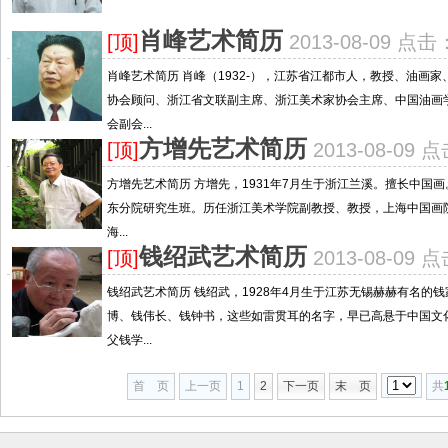
肖峰艺术简历
[顶]
2013-08-09 点击
肖峰艺术简历 肖峰（1932-），江苏省江都市人，教授、油画
协会顾问、浙江省文联副主席、浙江美术家协会主席、中国油画
会副会...
方增先艺术简历
[顶]
2013-08-09 
方增先艺术简历 方增先，1931年7月生于浙江兰溪。擅长中国画
东分院研究生班。历任浙江美术学院副教授、教授，上海中国画
海...
钱绍武艺术简历
[顶]
2013-08-09 
钱绍武艺术简历 钱绍武，1928年4月生于江苏无锡赫赫有名的
博、钱伟长、钱钟书，这些如雷贯耳的名字，早已高悬于中国文
父钱学...
首 页
上一页
1
2
下一页
末 页
共