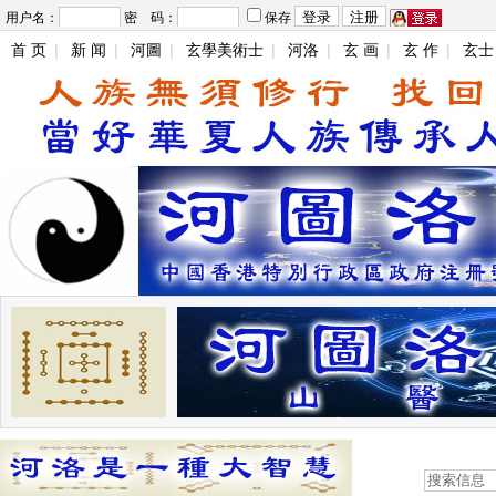
用户名：
密 码：
保存
首 页
|
新 闻
|
河圖
|
玄學美術士
|
河洛
|
玄 画
|
玄 作
|
玄士